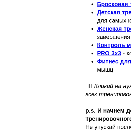
Бросковая 
Детская тр
для самых 
Женская тр
завершения 
Контроль м
PRO 3x3
- к
Фитнес дл
мышц
👉🏼
Кликай на ну
всех тренирово
p.s. И начнем 
Тренировочного
Не упускай посл