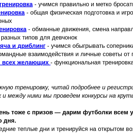
тренировка
- учимся правильно и метко бросат
енировка
- общая физическая подготовка и игр
юных
енировка
- обманные движения, смена направл
разных типов для девчонок
яча и дриблинг
- учимся обыгрывать соперника
омандные взаимодействия и личные советы от
я всех желающих
- функциональная тренировка
жную тренировку, читай подробнее и регистри
к и между ними мы проведем конкурсы на крут
день тоже с призов — дарим футболки всем 
 дня.
едние теплые дни и тренируйся на открытом во