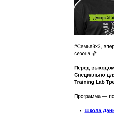
#Семья3х3, впе
сезона 🏀
Перед выходом
Специально для
Training Lab Т
Программа — по
Школа Дан