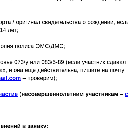
орта / оригинал свидетельства о рождении, есл
14 лет;
 копия полиса ОМС/ДМС;
ровье 073/у или 083/5-89 (если участник сдавал
х, и она еще действительна, пишите на почту
ail.com
– проверим);
частие
(
несовершеннолетним участникам
–
енений в заявку: