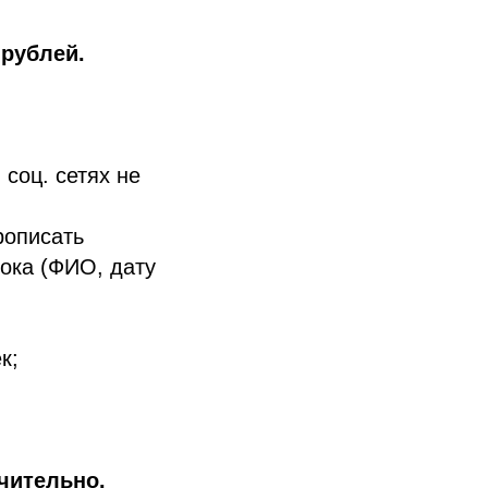
 рублей.
соц. сетях не
рописать
ока (ФИО, дату
к;
чительно.