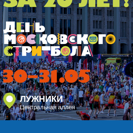
ЛУЖНИКИ
Центральная аллея
Ассоциации уличного баскетбола в этом году
исполняется 20 лет. Этот фестиваль будет
самым большим за всю нашу историю.
Мы готовим его как подарок себе и вам.
Приходите на День московского стритбола!
Сделаем этот день рождения по-настоящему
незабываемым. Будет интересно даже тем,
кто никогда не играл.
Вход на фестиваль