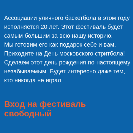
свободный
МАССОВЫЙ ТУРНИР
Открытая
заявка на
игровых кортов
3×3
команд